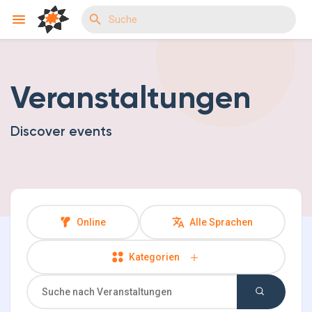
Veranstaltungen
Reels
Discover events
Entdecken Veranstaltungen
Meine Events
Online
Alle Sprachen
Kategorien
Entdecken Gruppen
Meine Gruppen