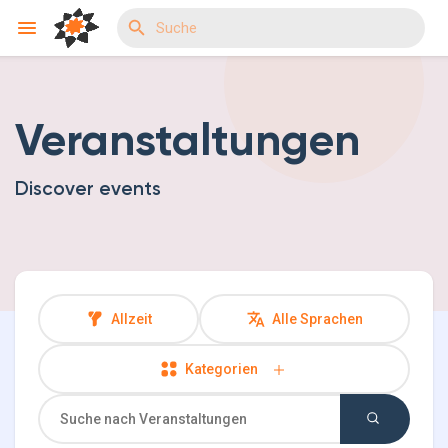
Veranstaltungen
Reels
Discover events
Entdecken Veranstaltungen
Meine Events
Allzeit
Alle Sprachen
Kategorien
Entdecken Gruppen
Meine Gruppen