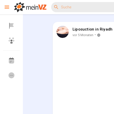
Liposuction in Riyadh
Reels
·
vor 5 Monaten
Entdecken Veranstaltungen
Meine Events
Entdecken Gruppen
Meine Gruppen
Entdecken Seiten
Seiten denen du f