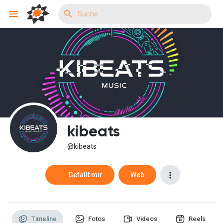
Reels
Entdecken Veranstaltungen
kibeats
Meine Events
@kibeats
Gefällt mir
Web
Entdecken Gruppen
Timeline
Fotos
Videos
Reels
Meine Gruppen