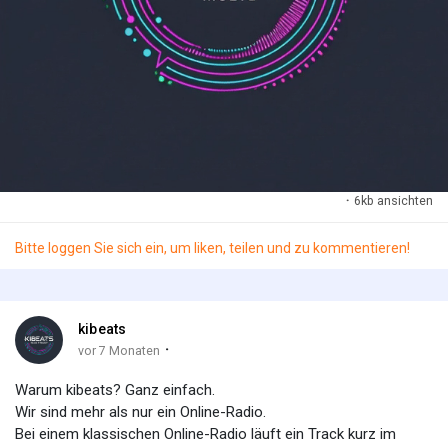
lebendig.
Wir freuen uns auf alles, was noch kommt – lasst uns
zusammen wachsen, Musik machen und die Zukunft der KI-
Musik gestalten!
Vielen Dank, dass ihr ein Teil von Kibeats seid.
Euer Kibeats-Team
·
6kb ansichten
Bitte loggen Sie sich ein, um liken, teilen und zu kommentieren!
kibeats
·
vor 7 Monaten
Warum kibeats? Ganz einfach.
Wir sind mehr als nur ein Online-Radio.
Bei einem klassischen Online-Radio läuft ein Track kurz im