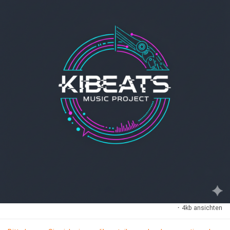
Unser Radio spielt nur Tracks, die auf der Plattform sind.
Du findest den Zugang im Headerbereich – dort, wo auch der
Das Radio bringt Aufmerksamkeit –
Upload-Button sitzt.
die Plattform sorgt für langfristige Präsenz.
Transparenz & Vertrauen
Wichtig
Falls dich die Verifizierung per Personalausweis stört:
Sie ist vorgeschrieben
Bitte sichere deine Songs direkt nach dem Erstellen. Nach
Alle Verbindungen laufen über SSL
einem Seiten-Refresh sind die generierten Songs nicht mehr
Die Daten werden nach der Prüfung gelöscht
abrufbar.
Wir halten uns strikt an die DSGVO
Wir sind kein Konzern, der Daten verkauft.
Und wenn du Lust hast: Wir würden uns riesig freuen, wenn du
kibeats entsteht aus Leidenschaft für Musik & Technik.
die dabei entstandene Musik anschließend auch auf
Gemeinsam wachsen
Kibeats.com promotest.
Wir sind noch am Anfang –
aber genau deshalb kannst du aktiv mit uns wachsen.
Danke, dass du dabei bist — und viel Spaß beim Generieren!
Wir supporten KI-Musik, bewusst und offen.
Dein Kibeats-Team
Kurz gesagt:
#Kibeats
Ein Radio spielt dich.
kibeats gibt dir eine Stimme – und eine Community.
#Kibeats
·
4kb ansichten