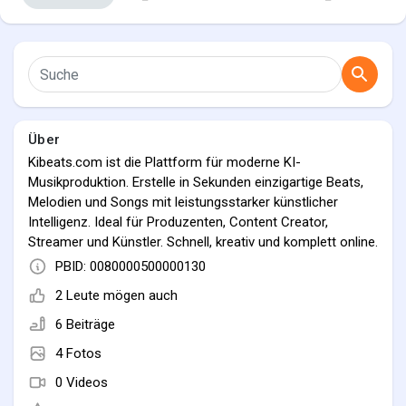
Entdecken Seiten
Über
Seiten denen du folgst
Kibeats.com ist die Plattform für moderne KI-
Musikproduktion. Erstelle in Sekunden einzigartige Beats,
Melodien und Songs mit leistungsstarker künstlicher
Intelligenz. Ideal für Produzenten, Content Creator,
Spiele
Streamer und Künstler. Schnell, kreativ und komplett online.
PBID: 0080000500000130
Entwickler
2 Leute mögen auch
6 Beiträge
4 Fotos
0 Videos