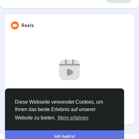
Reels
Entdecken Seiten
Seiten denen du folgst
Spiele
ALL-INKL hat keine Reels
Entwickler
Diese Webseite verwendet Cookies, um
Ihnen das beste Erlebnis auf unserer
Website zu bieten.
Mehr erfahren
Ich hab's!