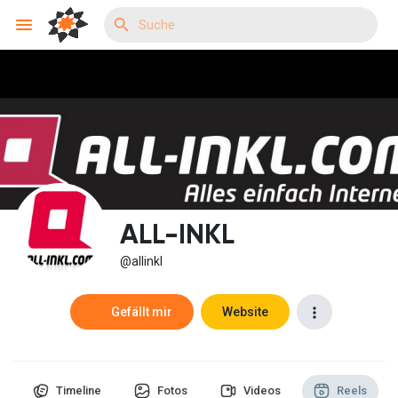
Reels
Entdecken Veranstaltungen
ALL-INKL
Meine Events
@allinkl
Gefällt mir
Website
Entdecken Gruppen
Timeline
Fotos
Videos
Reels
Meine Gruppen