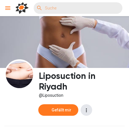
Reels
Entdecken Veranstaltungen
Liposuction in
Meine Events
Riyadh
@Liposuction
Entdecken Gruppen
Gefällt mir
Meine Gruppen