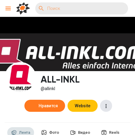
Reels
Найти Мероприятия
ALL-INKL
Мои события
@allinkl
Нравится
Website
Найти Группы
Лента
Фото
Видео
Reels
Мои группы