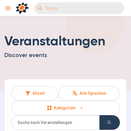
Veranstaltungen
Reels
Discover events
Entdecken Veranstaltungen
Meine Events
Allzeit
Alle Sprachen
Kategorien
Entdecken Gruppen
Meine Gruppen