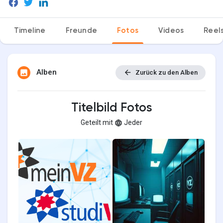
Timeline
Freunde
Fotos
Videos
Reel
Entdecken Seiten
Alben
Zurück zu den Alben
Seiten denen du folgst
Titelbild Fotos
Geteilt mit
Jeder
Spiele
Entwickler