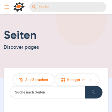
Seiten
Reels
Discover pages
Entdecken Veranstaltungen
Meine Events
Alle Sprachen
Kategorien
Entdecken Gruppen
Meine Gruppen