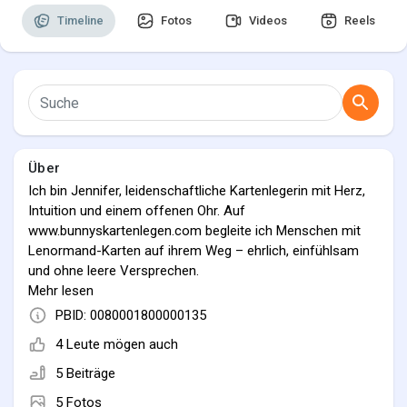
Timeline
Fotos
Videos
Reels
Entdecken Seiten
Seiten denen du folgst
Über
Ich bin Jennifer, leidenschaftliche Kartenlegerin mit Herz,
Intuition und einem offenen Ohr. Auf
Spiele
www.bunnyskartenlegen.com begleite ich Menschen mit
Lenormand-Karten auf ihrem Weg – ehrlich, einfühlsam
und ohne leere Versprechen.
Entwickler
Beim Kartenlegen geht es für mich nicht um
Mehr lesen
Zukunftsangst, sondern um Klarheit, Orientierung und
PBID: 0080001800000135
innere Stärke. Ich helfe dir dabei, Zusammenhänge zu
4 Leute mögen auch
erkennen, Entscheidungen bewusster zu treffen und
wieder mehr Vertrauen in dich selbst zu finden.
5 Beiträge
Ob Liebe, Leben oder persönliche Entwicklung – meine
5 Fotos