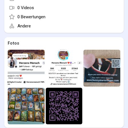
Kartenarbeit ist Hilfe zur Selbsthilfe, immer respektvoll und
auf Augenhöhe. 🌙💫
0 Videos
Wenn du spürst, dass du Antworten suchst:
0 Bewertungen
Die Karten reden – und ich höre für dich hin. 🐰🃏
Andere
Fotos